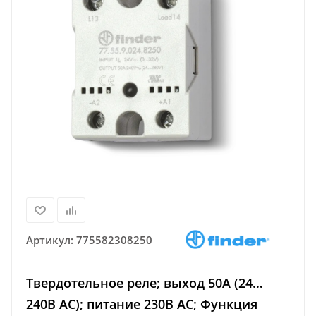
Артикул:
775582308250
Твердотельное реле; выход 50А (24…
240В АС); питание 230В AC; Функция