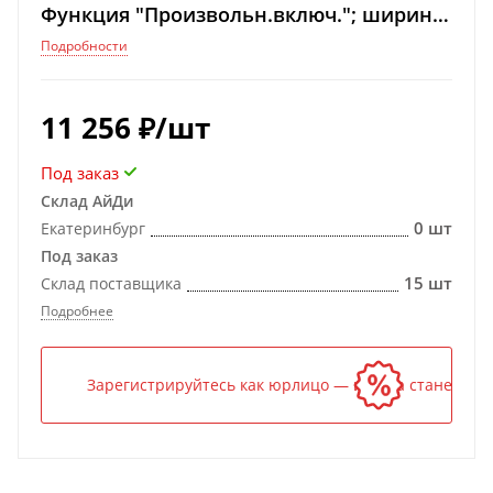
Функция "Произвольн.включ."; ширина
22.5мм; клем.реле; степень защиты IP20
Подробности
11 256
₽
/шт
Под заказ
Склад АйДи
0 шт
Екатеринбург
Под заказ
15 шт
Склад поставщика
Подробнее
Зарегистрируйтесь как юрлицо — и цена станет ниж