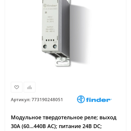
Артикул:
773190248051
Модульное твердотельное реле; выход
30А (60…440В АС); питание 24В DC;