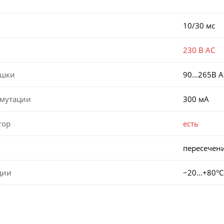
10/30 мс
230 В AC
ушки
90…265В A
мутации
300 мА
тор
есть
пересечен
ции
−20...+80°C