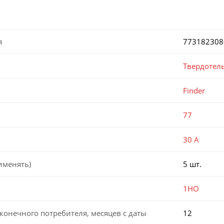
я
773182308
Твердотел
Finder
77
30 А
именять)
5 шт.
1НО
конечного потребителя, месяцев с даты
12