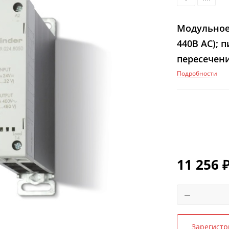
Модульное 
440В АС); 
пересечени
степень з
Подробности
11 256
Зарегистр