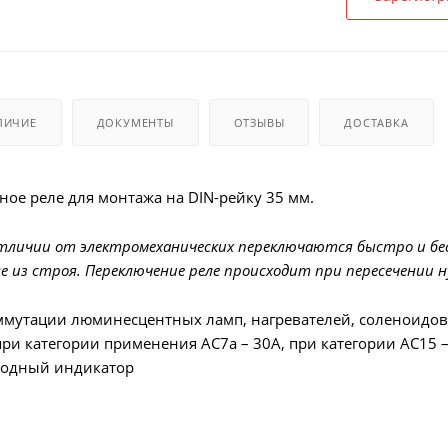
ЛИЧИЕ
ДОКУМЕНТЫ
ОТЗЫВЫ
ДОСТАВКА
ое реле для монтажа на DIN-рейку 35 мм.
отличии от электромеханических переключаются быстро и бе
е из строя. Переключение реле происходит при пересечении 
ммутации люминесцентных ламп, нагревателей, соленоидов
и категории применения AC7a – 30А, при категории AC15 
иодный индикатор