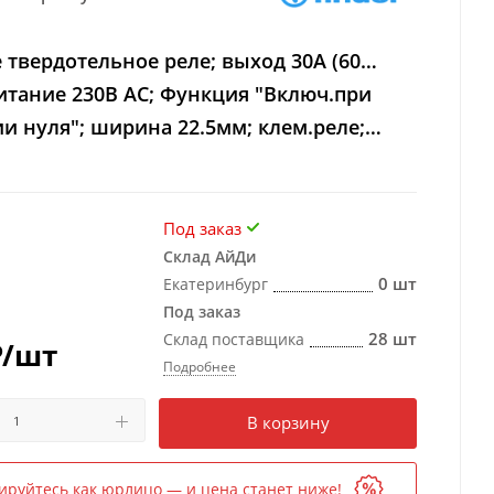
твердотельное реле; выход 30А (60…
питание 230В AC; Функция "Включ.при
и нуля"; ширина 22.5мм; клем.реле;
ащиты
Под заказ
Склад АйДи
0 шт
Екатеринбург
Под заказ
28 шт
Склад поставщика
₽
/шт
Подробнее
Есть в наличии
в 1 магазине
В корзину
ируйтесь как юрлицо — и цена станет ниже!