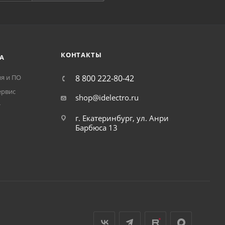
КОНТАКТЫ
А
я и ПО
8 800 222-80-42
ервис
shop@idelectro.ru
т
г. Екатеринбург, ул. Анри
Барбюса 13