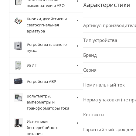
Характеристики
выключатели и УЗО
Кнопки, джойстики и
светосигнальная
Артикул производител
арматура
Тип устройства
Устройства плавного
пуска
Бренд
УЗИП
Серия
Устройства АВР
Номинальный ток
Вольтметры,
Норма упаковки (не пр
амперметры и
трансформаторы тока
Контакты
Источники
бесперебойного
Гарантийный срок для 
питания