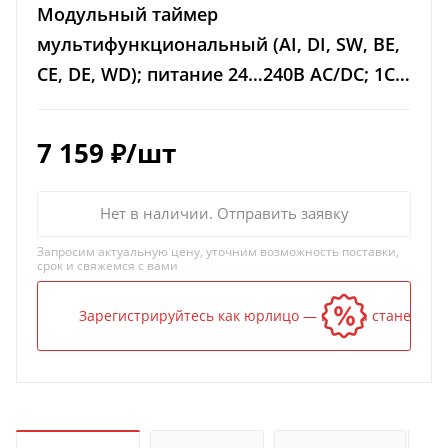
Модульный таймер
мультифункциональный (AI, DI, SW, BE,
CE, DE, WD); питание 24…240В АС/DC; 1CO
16A; ширина 22.5мм; регулировка
времени 0.05с…10дней; с
7 159
₽
/шт
Нет в наличии. Отправить заявку
Запросим актуальную цену, уточним возможность поставки,
срок и свяжемся с вами
Зарегистрируйтесь как юрлицо — и цена станет ниж