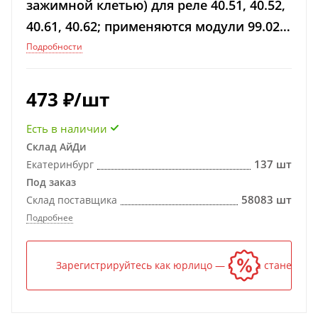
зажимной клетью) для реле 40.51, 40.52,
40.61, 40.62; применяются модули 99.02,
86.30; в комплекте пластиковая клипса
Подробности
473
₽
/шт
Есть в наличии
Склад АйДи
137 шт
Екатеринбург
Под заказ
58083 шт
Склад поставщика
Подробнее
Зарегистрируйтесь как юрлицо — и цена станет ниж