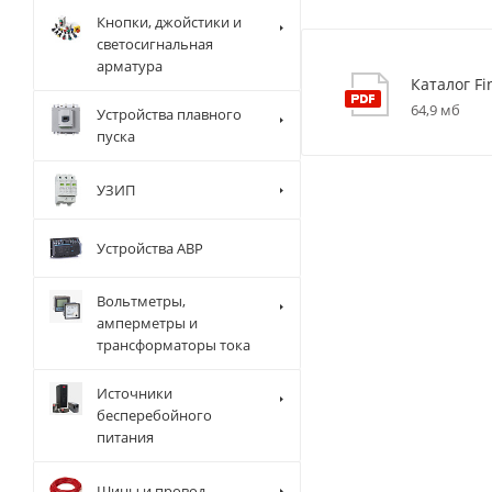
Кнопки, джойстики и
светосигнальная
арматура
Каталог Fi
64,9 мб
Устройства плавного
пуска
УЗИП
Устройства АВР
Вольтметры,
амперметры и
трансформаторы тока
Источники
бесперебойного
питания
Шины и провод