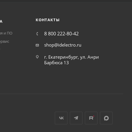
КОНТАКТЫ
А
я и ПО
8 800 222-80-42
ервис
shop@idelectro.ru
т
г. Екатеринбург, ул. Анри
Барбюса 13