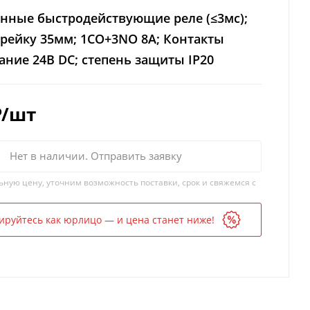
ные быстродействующие реле (≤3мс);
рейку 35мм; 1CO+3NO 8A; Контакты
ание 24В DС; степень защиты IP20
₽
/шт
Нет в наличии. Отправить заявку
ьную цену, уточним возможность поставки, срок и свяжемся с
ируйтесь как юрлицо — и цена станет ниже!