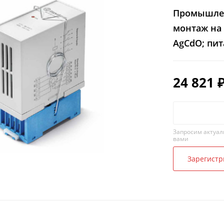
Промышлен
монтаж на 
AgCdO; пит
24 821
Запросим актуал
вами
Зарегистр