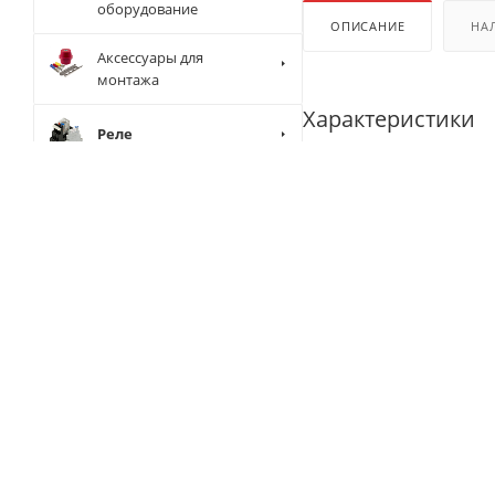
оборудование
ОПИСАНИЕ
НА
Аксессуары для
монтажа
Характеристики
Реле
Контакторы и
Артикул производител
тепловые реле
Второй артикул или н
Блоки питания и
трансформаторы
Тип устройства
Клеммы и разъёмы
Бренд
Маркировка
Серия
Автоматические
Номинальный ток
выключатели и УЗО