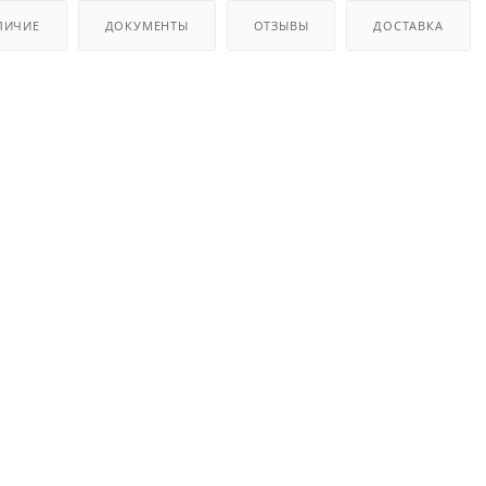
ЛИЧИЕ
ДОКУМЕНТЫ
ОТЗЫВЫ
ДОСТАВКА
я
RR2490240
аименование
RR.24.9.02
Быстродей
Schneider El
RR
8 А