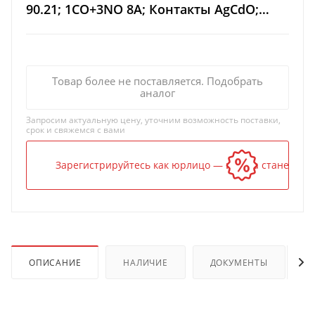
90.21; 1CO+3NO 8A; Контакты AgCdO;
питание 110-125В DС; степень защиты
IP20
Товар более не поставляется. Подобрать
аналог
Запросим актуальную цену, уточним возможность поставки,
срок и свяжемся с вами
Зарегистрируйтесь как юрлицо — и цена станет ниж
ОПИСАНИЕ
НАЛИЧИЕ
ДОКУМЕНТЫ