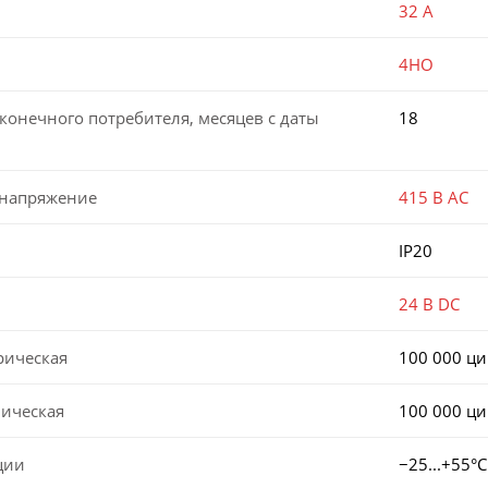
32 А
4НО
конечного потребителя, месяцев с даты
18
 напряжение
415 В AC
IP20
24 В DC
рическая
100 000 ц
ническая
100 000 ц
ции
−25...+55°С