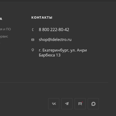
КОНТАКТЫ
А
я и ПО
8 800 222-80-42
ервис
shop@idelectro.ru
т
г. Екатеринбург, ул. Анри
Барбюса 13