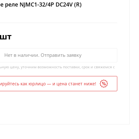
 реле NJMC1-32/4P DC24V (R)
/шт
Нет в наличии. Отправить заявку
ьную цену, уточним возможность поставки, срок и свяжемся с
ируйтесь как юрлицо — и цена станет ниже!