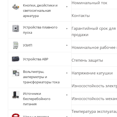
Номинальный ток
Кнопки, джойстики и
светосигнальная
Контакты
арматура
Устройства плавного
Гарантийный срок для 
пуска
продажи
УЗИП
Номинальное рабочее
Устройства АВР
Степень защиты
Вольтметры,
Напряжение катушки
амперметры и
трансформаторы тока
Износостойкость элект
Источники
Износостойкость меха
бесперебойного
питания
Температура эксплуата
Шины и провод