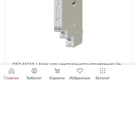
OEZ:43210 | Блок для центрального управления Ue
AC 250 V, 1x перекидной контакт, для MIG, OEZ
Главная
Кабинет
Корзина
Избранные
Каталог
Нет в наличии
1 745
₽
/шт