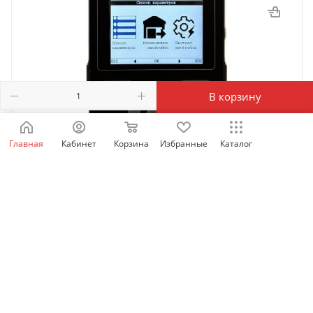
В корзину
Главная
Кабинет
Корзина
Избранные
Каталог
SID_LCD_OP | Выносная LCD панель оператора для
SID100/300/600, Sinvel
Есть в наличии: 60
4 699.63
₽
/шт