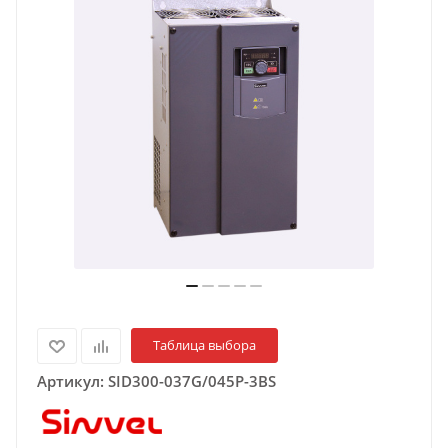
Таблица выбора
Артикул:
SID300-037G/045P-3BS