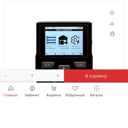
В корзину
Главная
Кабинет
Корзина
Избранные
Каталог
SID_LCD_OP | Выносная LCD панель оператора для
SID100/300/600, Sinvel