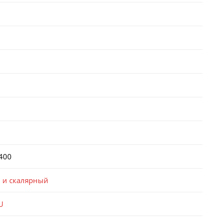
400
 и скалярный
U