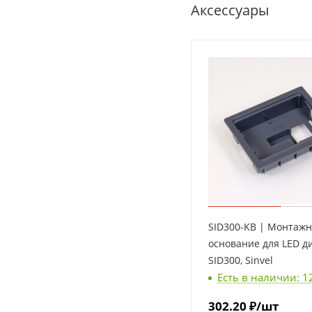
Аксессуары
SID300-KB | Монтаж
основание для LED д
SID300, Sinvel
Есть в наличии: 1
302.20
₽
/шт