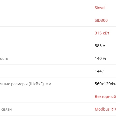
Sinvel
SID300
315 кВт
585 А
ость
140 %
144,1
чные размеры (ШхВхГ), мм
560х1204х
Векторный
 связи
Modbus RT