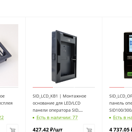
ное
SID_LCD_KB1 | Монтажное
SID_LCD_O
исплея
основание для LED/LCD
панель оп
панели оператора SID,
SID100/300/
22
Есть в наличии: 77
Есть в н
большое, Sinvel
427.42
₽
/шт
4 737.05