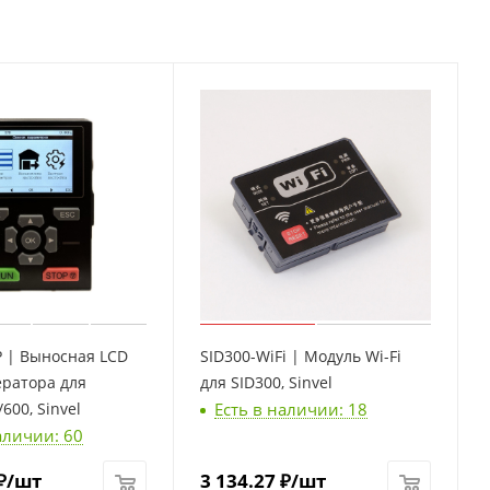
P | Выносная LCD
SID300-WiFi | Модуль Wi-Fi
ератора для
для SID300, Sinvel
Есть в наличии: 18
600, Sinvel
аличии: 60
₽
/шт
3 134.27
₽
/шт