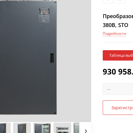
Преобразов
380В, STO
Подробности
Таблица вы
930 958
Зарегистр