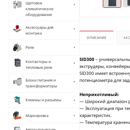
Щитовое
климатическое
оборудование
Аксессуары для
монтажа
ОПИСАНИЕ
АК
Реле
SID300
– универсальны
Контакторы и
экструдеры, конвейер
тепловые реле
SID300 имеет встроенн
потенциометра для зад
Блоки питания и
трансформаторы
Неприхотливый:
Клеммы и разъёмы
— Широкий диапазон ра
— Эксплуатация при те
характеристик.
Маркировка
— Температура хранени
Автоматические