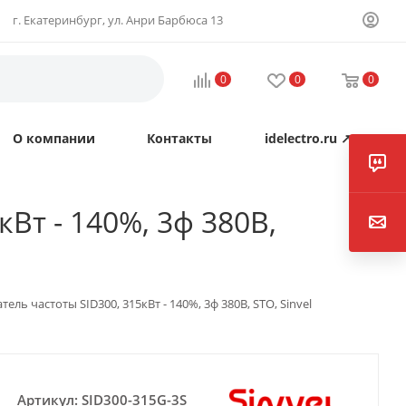
г. Екатеринбург, ул. Анри Барбюса 13
0
0
0
О компании
Контакты
idelectro.ru ↗
Вт - 140%, 3ф 380В,
ель частоты SID300, 315кВт - 140%, 3ф 380В, STO, Sinvel
Артикул:
SID300-315G-3S