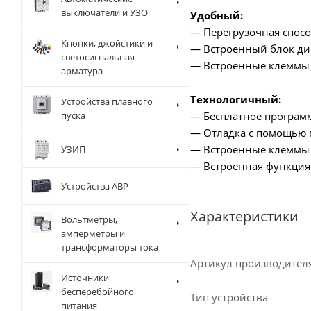
выключатели и УЗО
Удобный:
— Перегрузочная спосо
Кнопки, джойстики и
— Встроенный блок ди
светосигнальная
— Встроенные клеммы 
арматура
Технологичный:
Устройства плавного
— Бесплатное программн
пуска
— Отладка с помощью пр
— Встроенные клеммы S
УЗИП
— Встроенная функция
Устройства АВР
Характеристики
Вольтметры,
амперметры и
трансформаторы тока
Артикул производител
Источники
бесперебойного
Тип устройства
питания