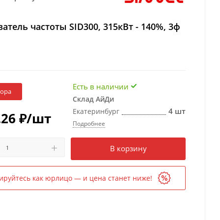
атель частоты SID300, 315кВт - 140%, 3ф
Есть в наличии
бора
Склад АйДи
4 шт
Екатеринбург
.26
₽
/шт
Подробнее
Есть в наличии
в 1 магазине
В корзину
ируйтесь как юрлицо — и цена станет ниже!