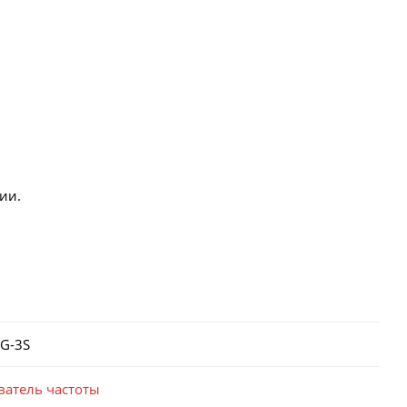
ии.
5G-3S
ватель частоты