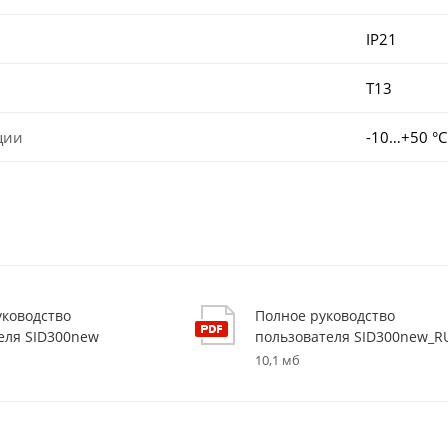
IP21
T13
ции
-10…+50 °С
уководство
Полное руководство
еля SID300new
пользователя SID300new_R
10,1 мб