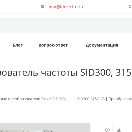
shop@idelectro.ru
Блог
Вопрос-ответ
Документация
ователь частоты SID300, 315к
—
ные преобразователи Sinvel SID300
SID300-315G-3S | Преобразоват