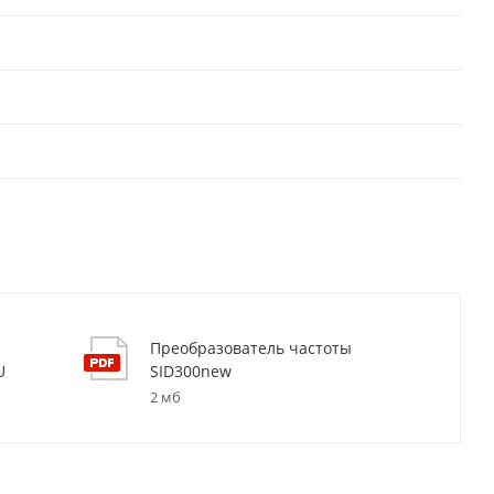
Преобразователь частоты
U
SID300new
2 мб