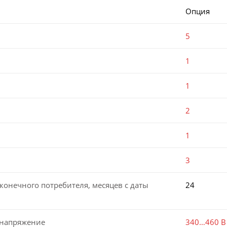
Опция
5
1
1
2
1
3
конечного потребителя, месяцев с даты
24
 напряжение
340…460 В