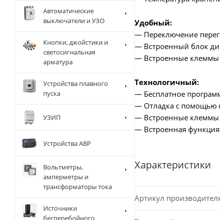
Автоматические
выключатели и УЗО
Удобный:
— Переключение перег
Кнопки, джойстики и
— Встроенный блок ди
светосигнальная
— Встроенные клеммы 
арматура
Технологичный:
Устройства плавного
— Бесплатное программн
пуска
— Отладка с помощью пр
— Встроенные клеммы S
УЗИП
— Встроенная функция
Устройства АВР
Характеристики
Вольтметры,
амперметры и
трансформаторы тока
Артикул производител
Источники
бесперебойного