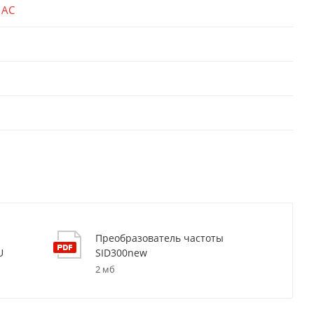
 AC
Преобразователь частоты
U
SID300new
2 мб