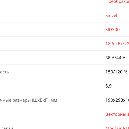
Преобразо
Sinvel
SID300
18,5 кВт/2
38 А/44 А
ость
150/120 %
5,9
чные размеры (ШхВхГ), мм
190х293х1
Векторный
 связи
Modbus RT