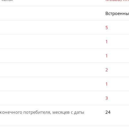
Встроенн
5
1
1
2
1
3
конечного потребителя, месяцев с даты
24