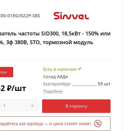
300-018G/022P-3BS
атель частоты SID300, 18,5кВт - 150% или
0%, 3ф 380В, STO, тормозной модуль
Есть в наличии
бора
Склад АйДи
59 шт
Екатеринбург
62
₽
/шт
Подробнее
Есть в наличии
в 1 магазине
В корзину
ируйтесь как юрлицо — и цена станет ниже!