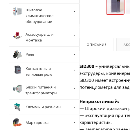
Щитовое
климатическое
оборудование
Аксессуары для
монтажа
ОПИСАНИЕ
АК
Реле
SID300
– универсальны
Контакторы и
экструдеры, конвейер
тепловые реле
SID300 имеет встроенн
потенциометра для зад
Блоки питания и
трансформаторы
Неприхотливый:
Клеммы и разъёмы
— Широкий диапазон ра
— Эксплуатация при те
характеристик.
Маркировка
— Температура хранени