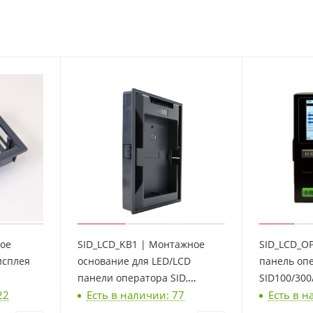
ное
SID_LCD_KB1 | Монтажное
SID_LCD_O
исплея
основание для LED/LCD
панель оп
панели оператора SID,
SID100/300/
22
Есть в наличии: 77
Есть в н
большое, Sinvel