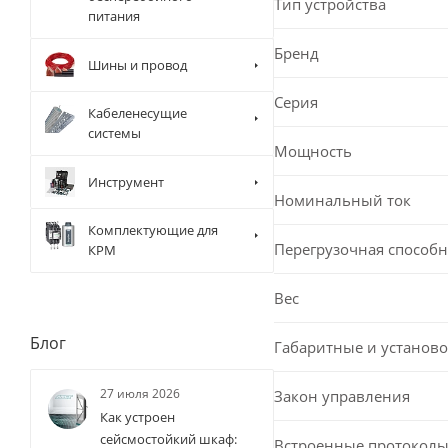
Тип устройства
питания
Бренд
Шины и провод
Серия
Кабеленесущие
системы
Мощность
Инструмент
Номинальный ток
Комплектующие для
Перегрузочная способн
КРМ
Вес
Блог
Габаритные и установо
27 июля 2026
Закон управления
Как устроен
сейсмостойкий шкаф:
Встроенные протоколы