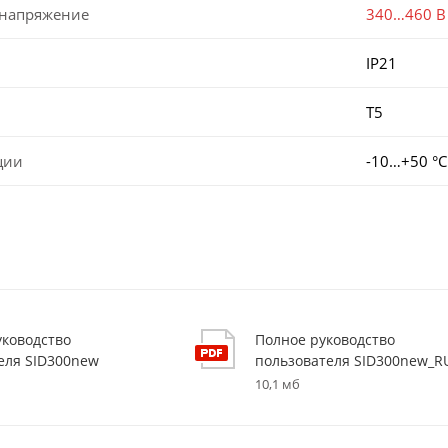
 напряжение
340…460 В
IP21
T5
ции
-10…+50 °С
уководство
Полное руководство
еля SID300new
пользователя SID300new_R
10,1 мб