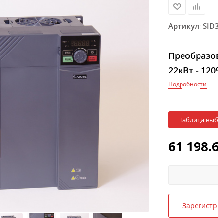
Артикул:
SID
Преобразов
22кВт - 12
Подробности
Таблица вы
61 198.
Зарегистр