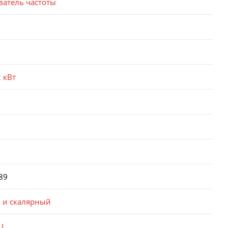
ватель частоты
2 кВт
89
 и скалярный
U