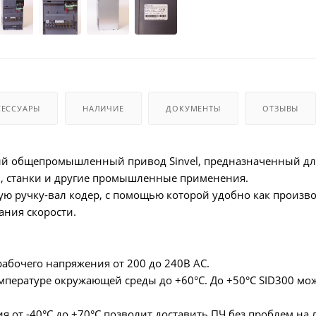
СЕССУАРЫ
НАЛИЧИЕ
ДОКУМЕНТЫ
ОТЗЫВЫ
й общепромышленный привод Sinvel, предназначенный для
ы, станки и другие промышленные применения.
ую ручку-вал кодер, с помощью которой удобно как производ
ания скорости.
бочего напряжения от 200 до 240В AC.
мпературе окружающей среды до +60°C. До +50°C SID300 м
я от -40°C до +70°C позволит доставить ПЧ без проблем на