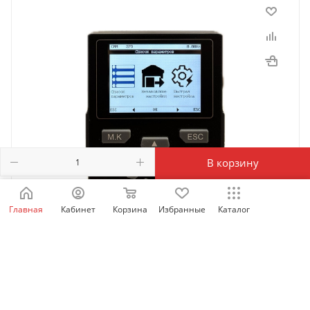
В корзину
Главная
Кабинет
Корзина
Избранные
Каталог
SID_LCD_OP | Выносная LCD панель оператора для
SID100/300/600, Sinvel
Есть в наличии: 60