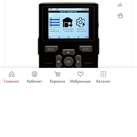
Главная
Кабинет
Корзина
Избранные
Каталог
SID_LCD_OP | Выносная LCD панель оператора для
SID100/300/600, Sinvel
Есть в наличии: 60
4 777.03
₽
/шт