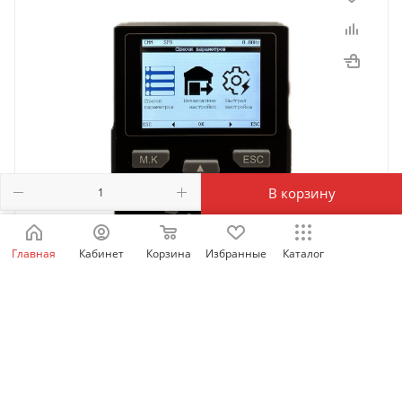
В корзину
Главная
Кабинет
Корзина
Избранные
Каталог
SID_LCD_OP | Выносная LCD панель оператора для
SID100/300/600, Sinvel
Есть в наличии: 60