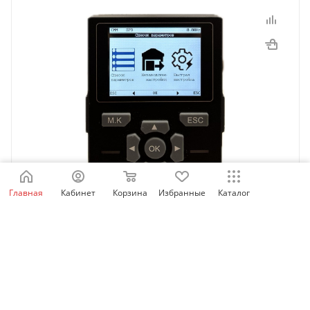
Главная
Кабинет
Корзина
Избранные
Каталог
SID_LCD_OP | Выносная LCD панель оператора для
SID100/300/600, Sinvel
Есть в наличии: 60