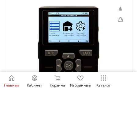
Главная
Кабинет
Корзина
Избранные
Каталог
SID_LCD_OP | Выносная LCD панель оператора для
SID100/300/600, Sinvel
Есть в наличии: 60