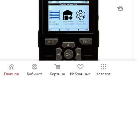
Главная
Кабинет
Корзина
Избранные
Каталог
SID_LCD_OP | Выносная LCD панель оператора для
SID100/300/600, Sinvel
Есть в наличии: 60
4 777.03
₽
/шт