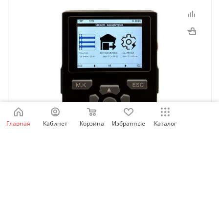
Главная
Кабинет
Корзина
Избранные
Каталог
SID_LCD_OP | Выносная LCD панель оператора для
SID100/300/600, Sinvel
Есть в наличии: 60