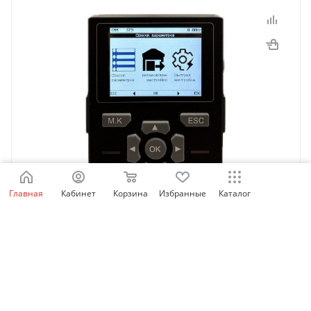
Главная
Кабинет
Корзина
Избранные
Каталог
SID_LCD_OP | Выносная LCD панель оператора для
SID100/300/600, Sinvel
Есть в наличии: 60