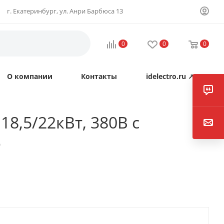
г. Екатеринбург, ул. Анри Барбюса 13
0
0
0
О компании
Контакты
idelectro.ru ↗
8,5/22кВт, 380В с
e