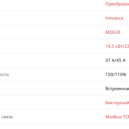
Преобразо
Inovance
MD630
18,5 кВт/2
37 А/45 А
ость
150/110%
Встроенна
Векторный
 связи
Modbus TCP