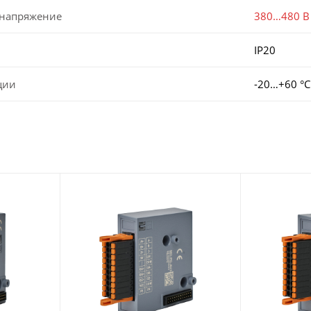
 напряжение
380…480 В
IP20
ции
-20…+60 °С