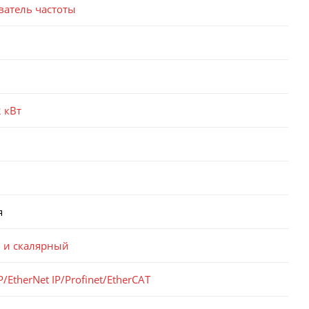
ватель частоты
2 кВт
я
 и скалярный
/EtherNet IP/Profinet/EtherCAT