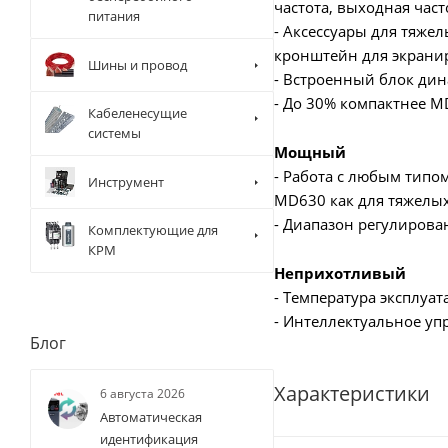
частота, выходная част
питания
- Аксессуары для тяже
кронштейн для экрани
Шины и провод
- Встроенный блок ди
- До 30% компактнее M
Кабеленесущие
системы
Мощный
- Работа с любым типом
Инструмент
MD630 как для тяжелых
- Диапазон регулирован
Комплектующие для
КРМ
Неприхотливый
- Температура эксплуат
- Интеллектуальное у
Блог
Характеристики
6 августа 2026
Автоматическая
идентификация