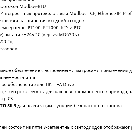
протокол Modbus-RTU
 4 встроенных протокола связи Modbus-TCP, Ethernet/IP, Profi
деров или расширения входов/выходов
емпературы PT100, PT1000, KTY и PTC
е) питание ±24VDC (версия MD630N)
599 Гц
 зазоров
ммное обеспечение с встроенными макросами применения д
ленности и т.д.
ое обеспечение для ПК - IFA Drive
оценки срока службы для ключевых компонентов привода, т
ьтр С3
TO SIL3
для реализации функции безопасного останова
лей состоит из пяти 8-сегментных светодиодов отображаю