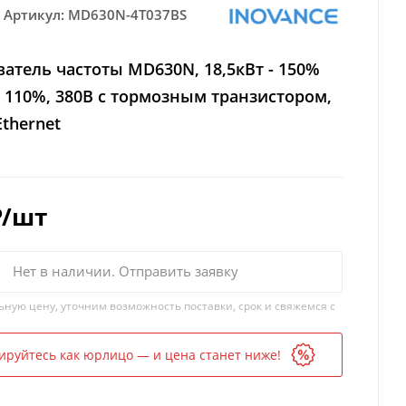
Артикул:
MD630N-4T037BS
атель частоты MD630N, 18,5кВт - 150%
- 110%, 380В с тормозным транзистором,
Ethernet
₽
/шт
Нет в наличии. Отправить заявку
ьную цену, уточним возможность поставки, срок и свяжемся с
ируйтесь как юрлицо — и цена станет ниже!