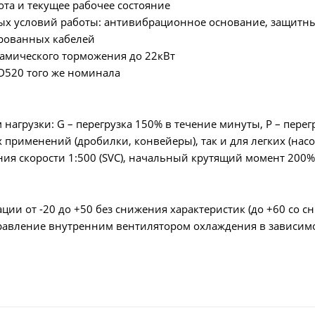
ота и текущее рабочее состояние
лых условий работы: антивибрационное основание, защитн
рованных кабелей
намического торможения до 22кВт
D520 того же номинала
 нагрузки: G – перегрузка 150% в течение минуты, P – пер
 применений (дробилки, конвейеры), так и для легких (нас
ия скорости 1:500 (SVC), начальный крутящий момент 200% 
ации от -20 до +50 без снижения характеристик (до +60 со 
правление внутренним вентилятором охлаждения в зависимо