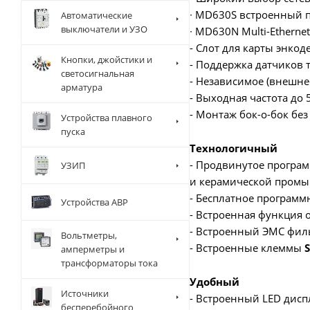
∙ MD630S встроенный 
Автоматические
выключатели и УЗО
∙ MD630N Multi-Ethernet
- Слот для карты энко
Кнопки, джойстики и
- Поддержка датчиков т
светосигнальная
- Независимое (внешне
арматура
- Выходная частота до 
- Монтаж бок-о-бок без
Устройства плавного
пуска
Технологичный
- Продвинутое програ
УЗИП
и керамической промыш
- Бесплатное программн
Устройства АВР
- Встроенная функция 
- Встроенный ЭМС фил
Вольтметры,
- Встроенные клеммы
S
амперметры и
трансформаторы тока
Удобный
Источники
- Встроенный LED дисп
бесперебойного