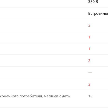
380 В
Встроенн
2
1
1
2
—
3
конечного потребителя, месяцев с даты
18