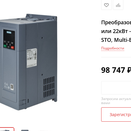
Преобразов
или 22кВт 
STO, Multi-
Подробности
98 747
Запросим актуал
вами
Зарегистр