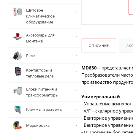
Щитовое
климатическое
оборудование
Аксессуары для
монтажа
ОПИСАНИЕ
АК
Реле
MD630
– представляет
Контакторы и
Преобразователи част
тепловые реле
производство продукто
Блоки питания и
трансформаторы
Универсальный
- Управление асинхро
Клеммы и разъёмы
∙ V/F – скалярное упра
∙ Векторное управлени
∙ Векторное управлени
Маркировка
- Широкий выбор сетев