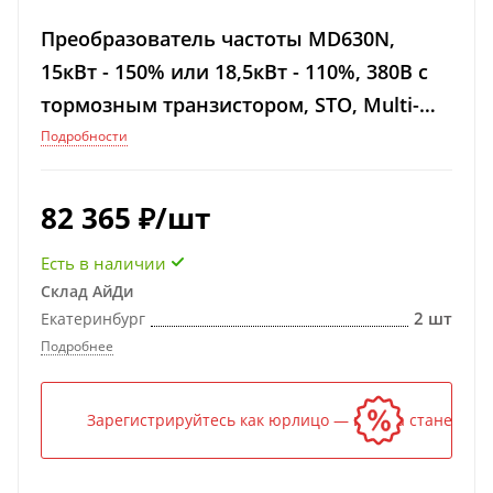
Преобразователь частоты MD630N,
15кВт - 150% или 18,5кВт - 110%, 380В с
тормозным транзистором, STO, Multi-
Ethernet
Подробности
82 365
₽
/шт
Есть в наличии
Склад АйДи
2 шт
Екатеринбург
Подробнее
Зарегистрируйтесь как юрлицо — и цена станет ниж