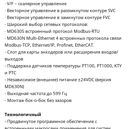
∙ V/F – скалярное управление
∙ Векторное управление в разомкнутом контуре SVC
∙ Векторное управление в замкнутом контуре FVC
- Широкий выбор сетевых протоколов:
∙ MD630S встроенный протокол Modbus-RTU
∙ MD630N Multi-Ethernet 4 встроенных протокола связи
Modbus-TCP, Ethernet/IP, Profinet, EtherCAT.
- Слот для карты энкодеров или расширения входов/
выходов
- Поддержка датчиков температуры PT100, PT1000, KTY
и PTC
- Независимое (внешнее) питание ±24VDC (версия
MD630N)
- Выходная частота до 599 Гц
- Монтаж бок-о-бок без зазоров
Технологичный
- Продвинутое программное обеспечение с
встроенными макросами применения для систем