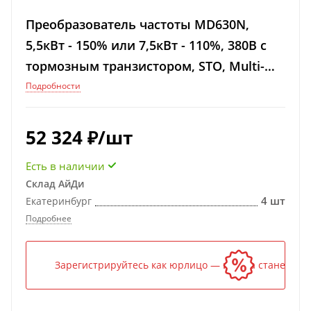
Преобразователь частоты MD630N,
5,5кВт - 150% или 7,5кВт - 110%, 380В с
тормозным транзистором, STO, Multi-
Ethernet
Подробности
52 324
₽
/шт
Есть в наличии
Склад АйДи
4 шт
Екатеринбург
Подробнее
Зарегистрируйтесь как юрлицо — и цена станет ниж