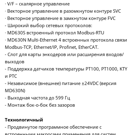
∙ V/F – скалярное управление
∙ Векторное управление в разомкнутом контуре SVC
∙ Векторное управление в замкнутом контуре FVC
- Широкий выбор сетевых протоколов:
∙ MD630S встроенный протокол Modbus-RTU
∙ MD630N Multi-Ethernet 4 встроенных протокола связи
Modbus-TCP, Ethernet/IP, Profinet, EtherCAT.
- Слот для карты энкодеров или расширения входов/
выходов
- Поддержка датчиков температуры PT100, PT1000, KTY
и PTC
- Независимое (внешнее) питание ±24VDC (версия
MD630N)
- Выходная частота до 599 Гц
- Монтаж бок-о-бок без зазоров
Технологичный
- Продвинутое программное обеспечение с
встроенными макросами применения для систем