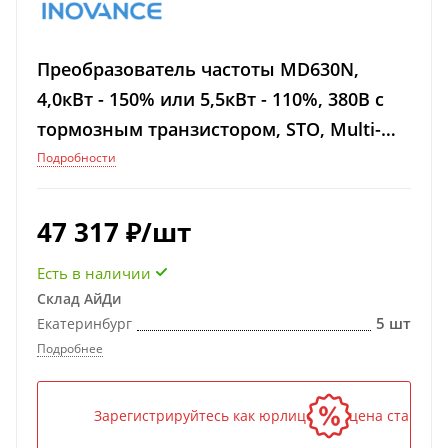
Преобразователь частоты MD630N,
4,0кВт - 150% или 5,5кВт - 110%, 380В с
тормозным транзистором, STO, Multi-
Ethernet
Подробности
47 317
₽
/шт
Есть в наличии
Склад АйДи
5 шт
Екатеринбург
Подробнее
Зарегистрируйтесь как юрлицо — и цена станет н