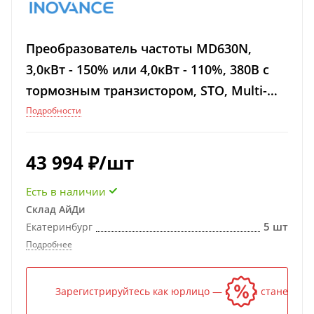
Преобразователь частоты MD630N,
3,0кВт - 150% или 4,0кВт - 110%, 380В с
тормозным транзистором, STO, Multi-
Ethernet
Подробности
43 994
₽
/шт
Есть в наличии
Склад АйДи
5 шт
Екатеринбург
Подробнее
Зарегистрируйтесь как юрлицо — и цена станет ниж