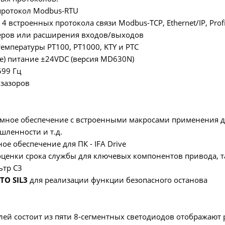
протокол Modbus-RTU
 4 встроенных протокола связи Modbus-TCP, Ethernet/IP, Profi
деров или расширения входов/выходов
емпературы PT100, PT1000, KTY и PTC
е) питание ±24VDC (версия MD630N)
599 Гц
 зазоров
ммное обеспечение с встроенными макросами применения д
ленности и т.д.
ое обеспечение для ПК - IFA Drive
оценки срока службы для ключевых компонентов привода, т
ьтр С3
TO SIL3
для реализации функции безопасного останова
лей состоит из пяти 8-сегментных светодиодов отображаю