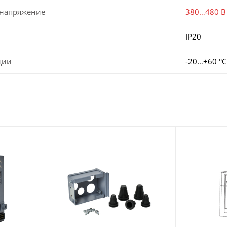
 напряжение
380…480 В
IP20
ции
-20…+60 °С