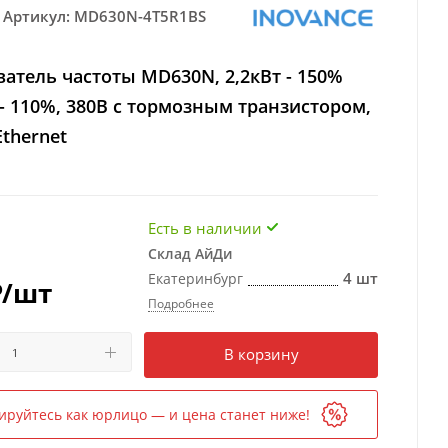
Артикул:
MD630N-4T5R1BS
атель частоты MD630N, 2,2кВт - 150%
 - 110%, 380В с тормозным транзистором,
Ethernet
Есть в наличии
Склад АйДи
4 шт
Екатеринбург
₽
/шт
Подробнее
Есть в наличии
в 1 магазине
В корзину
ируйтесь как юрлицо — и цена станет ниже!