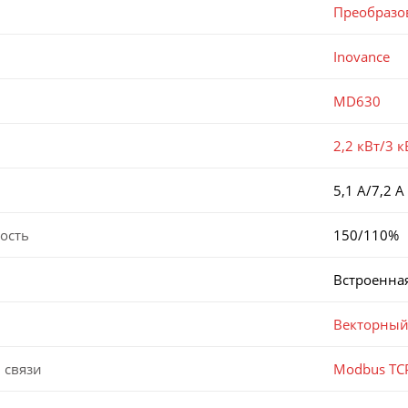
Преобразо
Inovance
MD630
2,2 кВт/3 к
5,1 А/7,2 А
ость
150/110%
Встроенна
Векторный
 связи
Modbus TCP