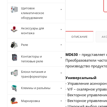
Щитовое
климатическое
оборудование
Аксессуары для
монтажа
ОПИСАНИЕ
АК
Реле
MD630
– представляет
Контакторы и
Преобразователи част
тепловые реле
производство продукто
Блоки питания и
трансформаторы
Универсальный
- Управление асинхро
Клеммы и разъёмы
∙ V/F – скалярное упра
∙ Векторное управлени
∙ Векторное управлени
Маркировка
- Широкий выбор сетев