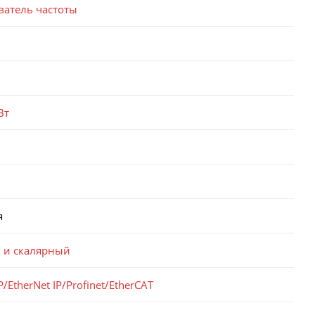
ватель частоты
Вт
я
 и скалярный
/EtherNet IP/Profinet/EtherCAT