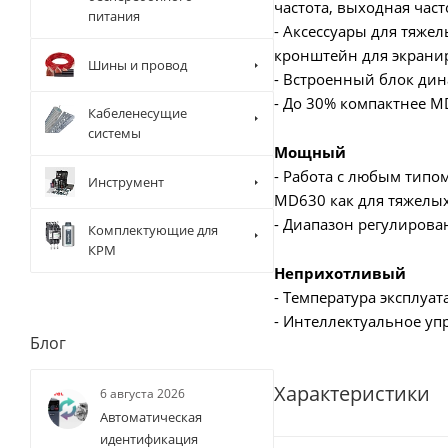
частота, выходная част
питания
- Аксессуары для тяже
кронштейн для экрани
Шины и провод
- Встроенный блок ди
- До 30% компактнее M
Кабеленесущие
системы
Мощный
- Работа с любым типом
Инструмент
MD630 как для тяжелых
- Диапазон регулирован
Комплектующие для
КРМ
Неприхотливый
- Температура эксплуат
- Интеллектуальное у
Блог
Характеристики
6 августа 2026
Автоматическая
идентификация