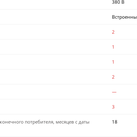
380 В
Встроенн
2
1
1
2
—
3
конечного потребителя, месяцев с даты
18