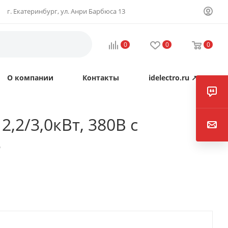
г. Екатеринбург, ул. Анри Барбюса 13
0
0
0
О компании
Контакты
idelectro.ru ↗
2/3,0кВт, 380В с
e