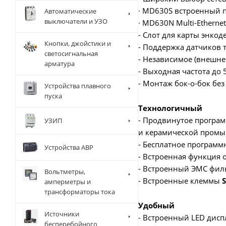
∙ MD630S встроенный 
Автоматические
выключатели и УЗО
∙ MD630N Multi-Ethernet
- Слот для карты энко
Кнопки, джойстики и
- Поддержка датчиков т
светосигнальная
- Независимое (внешне
арматура
- Выходная частота до 
- Монтаж бок-о-бок без
Устройства плавного
пуска
Технологичный
- Продвинутое програ
УЗИП
и керамической промыш
- Бесплатное программн
Устройства АВР
- Встроенная функция 
- Встроенный ЭМС фил
Вольтметры,
- Встроенные клеммы
S
амперметры и
трансформаторы тока
Удобный
Источники
- Встроенный LED дисп
бесперебойного