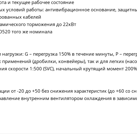
ота и текущее рабочее состояние
лых условий работы: антивибрационное основание, защитн
рованных кабелей
намического торможения до 22кВт
D520 того же номинала
 нагрузки: G – перегрузка 150% в течение минуты, P – пер
 применений (дробилки, конвейеры), так и для легких (нас
ия скорости 1:500 (SVC), начальный крутящий момент 200% 
ации от -20 до +50 без снижения характеристик (до +60 со 
правление внутренним вентилятором охлаждения в зависимо