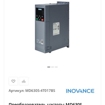
Артикул:
MD630S-4T017BS
Преобразователь частоты MD630S,