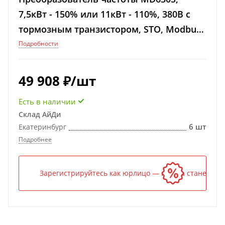
7,5кВт - 150% или 11кВт - 110%, 380В с
тормозным транзистором, STO, Modbus-
RTU
Подробности
49 908
₽
/шт
Есть в наличии
Склад АйДи
6 шт
Екатеринбург
Подробнее
Зарегистрируйтесь как юрлицо — и цена станет ниж