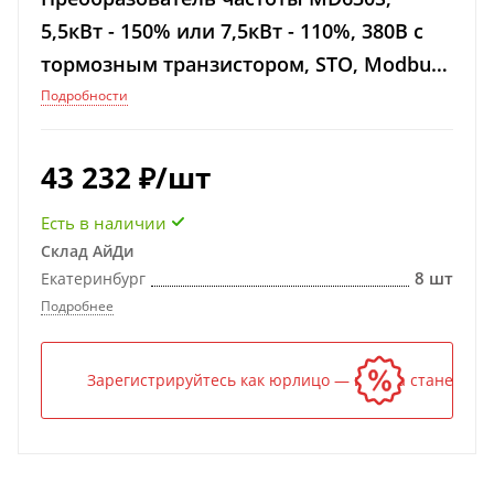
5,5кВт - 150% или 7,5кВт - 110%, 380В с
тормозным транзистором, STO, Modbus-
RTU
Подробности
43 232
₽
/шт
Есть в наличии
Склад АйДи
8 шт
Екатеринбург
Подробнее
Зарегистрируйтесь как юрлицо — и цена станет ниж