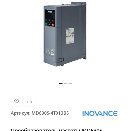
Артикул:
MD630S-4T013BS
Преобразователь частоты MD630S,