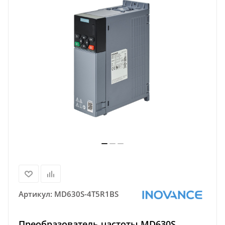
Артикул:
MD630S-4T5R1BS
Преобразователь частоты MD630S,