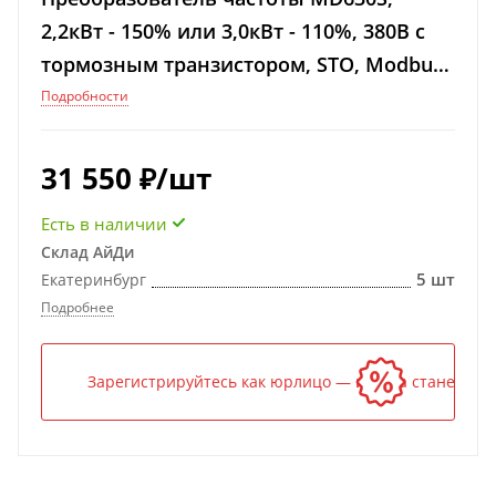
2,2кВт - 150% или 3,0кВт - 110%, 380В с
тормозным транзистором, STO, Modbus-
RTU
Подробности
31 550
₽
/шт
Есть в наличии
Склад АйДи
5 шт
Екатеринбург
Подробнее
Зарегистрируйтесь как юрлицо — и цена станет ниж