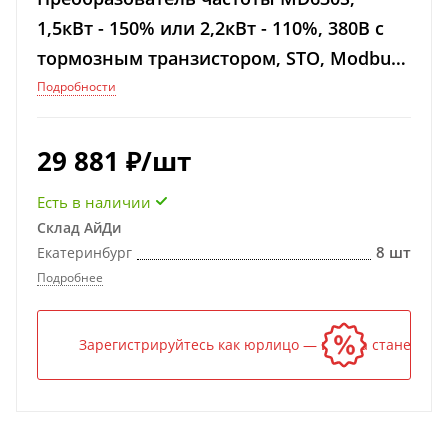
1,5кВт - 150% или 2,2кВт - 110%, 380В с
тормозным транзистором, STO, Modbus-
RTU
Подробности
29 881
₽
/шт
Есть в наличии
Склад АйДи
8 шт
Екатеринбург
Подробнее
Зарегистрируйтесь как юрлицо — и цена станет ниж