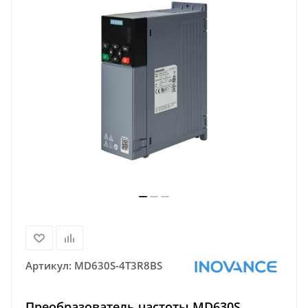
Артикул:
MD630S-4T3R8BS
Преобразователь частоты MD630S,