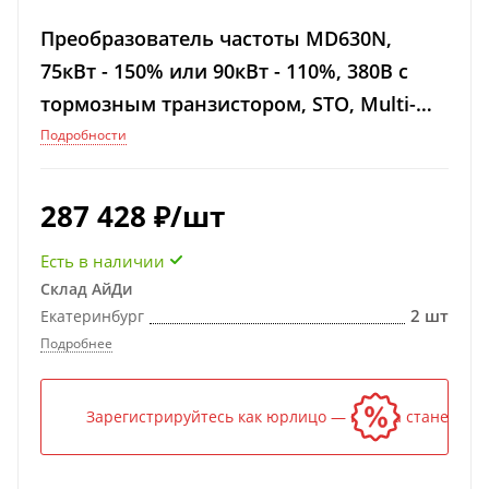
Преобразователь частоты MD630N,
75кВт - 150% или 90кВт - 110%, 380В с
тормозным транзистором, STO, Multi-
Ethernet
Подробности
287 428
₽
/шт
Есть в наличии
Склад АйДи
2 шт
Екатеринбург
Подробнее
Зарегистрируйтесь как юрлицо — и цена станет ниж