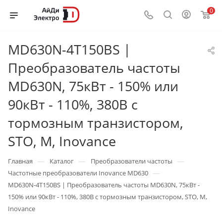
0
MD630N-4T150BS |
Преобразователь частоты
MD630N, 75кВт - 150% или
90кВт - 110%, 380В с
тормозным транзистором,
STO, M, Inovance
—
—
—
Главная
Каталог
Преобразователи частоты
—
Частотные преобразователи Inovance MD630
MD630N-4T150BS | Преобразователь частоты MD630N, 75кВт -
150% или 90кВт - 110%, 380В с тормозным транзистором, STO, M,
Inovance