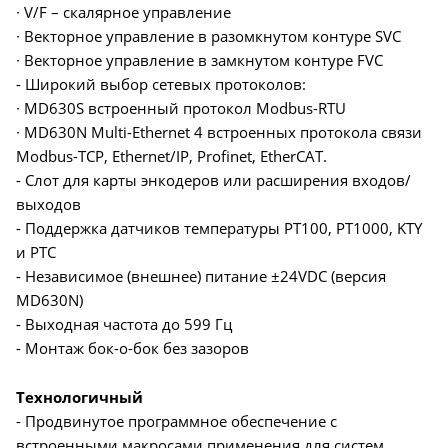
∙ V/F – скалярное управление
∙ Векторное управление в разомкнутом контуре SVC
∙ Векторное управление в замкнутом контуре FVC
- Широкий выбор сетевых протоколов:
∙ MD630S встроенный протокол Modbus-RTU
∙ MD630N Multi-Ethernet 4 встроенных протокола связи
Modbus-TCP, Ethernet/IP, Profinet, EtherCAT.
- Слот для карты энкодеров или расширения входов/
выходов
- Поддержка датчиков температуры PT100, PT1000, KTY
и PTC
- Независимое (внешнее) питание ±24VDC (версия
MD630N)
- Выходная частота до 599 Гц
- Монтаж бок-о-бок без зазоров
Технологичный
- Продвинутое программное обеспечение с
встроенными макросами применения для систем