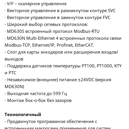
∙ V/F – скалярное управление
∙ Векторное управление в разомкнутом контуре SVC
∙ Векторное управление в замкнутом контуре FVC
- Широкий выбор сетевых протоколов:
∙ MD630S встроенный протокол Modbus-RTU
∙ MD630N Multi-Ethernet 4 встроенных протокола связи
Modbus-TCP, Ethernet/IP, Profinet, EtherCAT.
- Слот для карты энкодеров или расширения входов/
выходов
- Поддержка датчиков температуры PT100, PT1000, KTY
и PTC
- Независимое (внешнее) питание ±24VDC (версия
MD630N)
- Выходная частота до 599 Гц
- Монтаж бок-о-бок без зазоров
Технологичный
- Продвинутое программное обеспечение с
встроенными макросами применения для систем