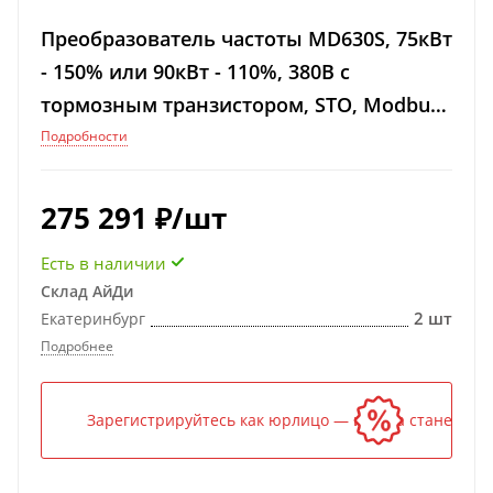
Преобразователь частоты MD630S, 75кВт
- 150% или 90кВт - 110%, 380В с
тормозным транзистором, STO, Modbus-
RTU
Подробности
275 291
₽
/шт
Есть в наличии
Склад АйДи
2 шт
Екатеринбург
Подробнее
Зарегистрируйтесь как юрлицо — и цена станет ниж