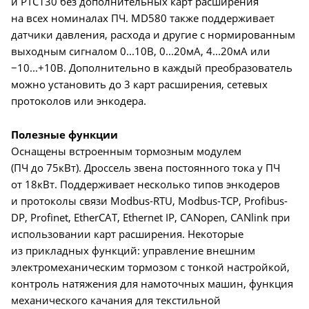
и PTC130 без дополнительных карт расширения
на всех номиналах ПЧ. MD580 также поддерживает
датчики давления, расхода и другие с нормированным
выходным сигналом 0...10В, 0...20мА, 4...20мА или
−10...+10В. Дополнительно в каждый преобразователь
можно установить до 3 карт расширения, сетевых
протоколов или энкодера.
Полезные функции
Оснащены встроенным тормозным модулем
(ПЧ до 75кВт). Дроссель звена постоянного тока у ПЧ
от 18кВт. Поддерживает несколько типов энкодеров
и протоколы связи Modbus-RTU, Modbus-TCP, Profibus-
DP, Profinet, EtherCAT, Ethernet IP, CANopen, CANlink при
использовании карт расширения. Некоторые
из прикладных функций: управление внешним
электромеханическим тормозом с тонкой настройкой,
контроль натяжения для намоточных машин, функция
механического качания для текстильной