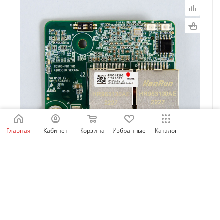
Главная
Кабинет
Корзина
Избранные
Каталог
MD500-PN1 | Карта Profinet MD290/MD500-
plus/MD520/CS710, Inovance
Есть в наличии: 47
22 394.98
₽
/шт