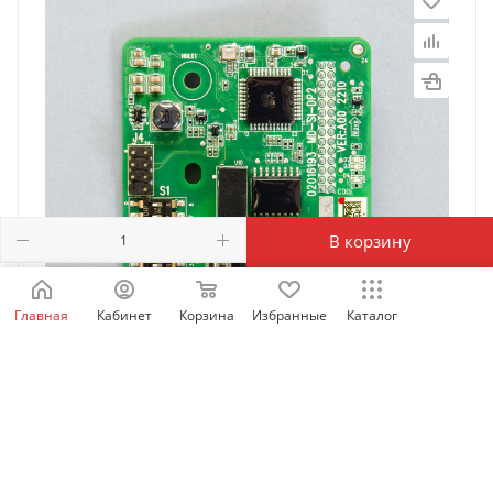
В корзину
Главная
Кабинет
Корзина
Избранные
Каталог
MD-SI-DP2 | Карта Profibus для
MD290/CS710/MD500-plus/MD520 любой мощности ,
Inovance