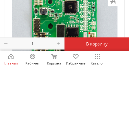
В корзину
Главная
Кабинет
Корзина
Избранные
Каталог
MD-SI-DP2 | Карта Profibus для
MD290/CS710/MD500-plus/MD520 любой мощности ,
Inovance
Есть в наличии: 95
16 846.35
₽
/шт