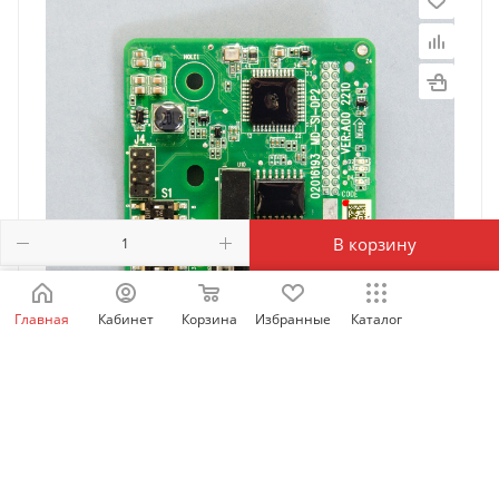
В корзину
Главная
Кабинет
Корзина
Избранные
Каталог
MD-SI-DP2 | Карта Profibus для
MD290/CS710/MD500-plus/MD520 любой мощности ,
Inovance