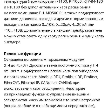
температуры (термисторами) PT100, PT1000, KTY-84-130
и PTC130 без дополнительных карт расширения
на всех номиналах ПЧ. MD500 Plus также поддерживает
датчики давления, расхода и другие с нормированным
выходным сигналом 0...10В, 0...20мА, 4...20мА или
−10...+10В. Дополнительно в каждый преобразователь
можно установить одну карту расширения и одну карту
энкодера.
Полезные функции
Оснащены встроенным тормозным модулем
(ПЧ до 75кВт). Дроссель звена постоянного тока у ПЧ
от 18кВт. Поддерживает несколько типов энкодеров
и протоколы связи Modbus-RTU, Profibus-DP, Profinet,
EtherCAT, Ethernet IP, CANopen, CANlink при
использовании карт расширения. Некоторые
из прикладных функций: управление внешним
электромеханическим тормозом с тонкой настройкой
(опция, сообщите о необходимости перед заказом),