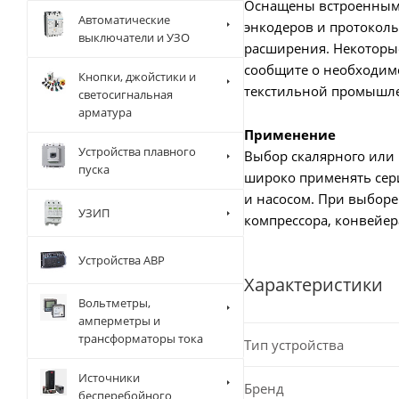
Оснащены встроенным т
Автоматические
энкодеров и протоколы 
выключатели и УЗО
расширения. Некоторы
сообщите о необходимо
Кнопки, джойстики и
текстильной промышле
светосигнальная
арматура
Применение
Устройства плавного
Выбор скалярного или 
пуска
широко применять сер
и насосом. При выборе
УЗИП
компрессора, конвейер
Устройства АВР
Характеристики
Вольтметры,
амперметры и
трансформаторы тока
Тип устройства
Источники
Бренд
бесперебойного