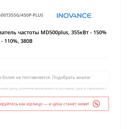
00T355G/450P-PLUS
атель частоты MD500plus, 355кВт - 150%
 - 110%, 380В
р более не поставляется. Подобрать аналог
ьную цену, уточним возможность поставки, срок и свяжемся с
ируйтесь как юрлицо — и цена станет ниже!