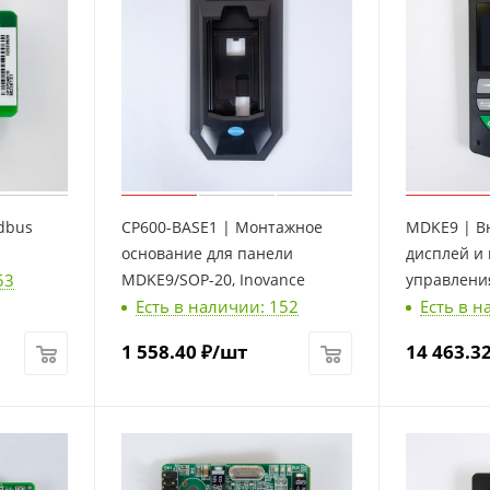
dbus
CP600-BASE1 | Монтажное
MDKE9 | В
основание для панели
дисплей и
53
MDKE9/SOP-20, Inovance
управления
Есть в наличии: 152
Есть в н
Inovance
1 558.40
₽
/шт
14 463.3