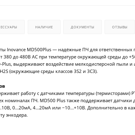
СЕССУАРЫ
НАЛИЧИЕ
ДОКУМЕНТЫ
ОТЗЫВЫ
оты Inovance MD500Plus — надёжные ПЧ для ответственных 
т 380 до 480В AC при температуре окружающей среды до +
Plus, выдерживают воздействие мелкодисперсной пыли и а
H2S (окружающие среды классов 3S2 и 3C3).
ов
рживает работу с датчиками температуры (термисторами) P
ех номиналах ПЧ. MD500 Plus также поддерживает датчики 
.10В, 0...20мА, 4...20мА или −10...+10В. Дополнительно в 
ту энкодера.