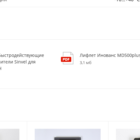
 Быстродействующие
Лифлет Инованс MD500plus
ители Sinvel для
3,1 мб
Ч