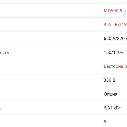
MD500PLU
355 кВт/45
650 А/820 
ость
150/110%
Векторный
380 В
Опция
ь
6,31 кВт
5