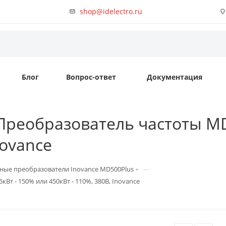
shop@idelectro.ru
Блог
Вопрос-ответ
Документация
реобразователь частоты MD5
novance
—
ные преобразователи Inovance MD500Plus
т - 150% или 450кВт - 110%, 380В, Inovance