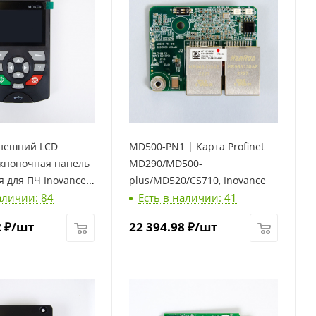
нешний LCD
MD500-PN1 | Карта Profinet
 кнопочная панель
MD290/MD500-
 для ПЧ Inovance,
plus/MD520/CS710, Inovance
аличии: 84
Есть в наличии: 41
2
₽
/шт
22 394.98
₽
/шт