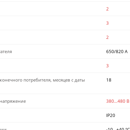
2
3
2
ателя
650/820 А
3
конечного потребителя, месяцев с даты
18
 напряжение
380…480 В
IP20
ции
-10…+40 °С