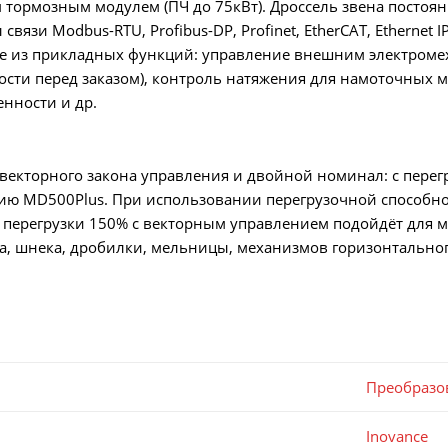
ормозным модулем (ПЧ до 75кВт). Дроссель звена постоянн
связи Modbus-RTU, Profibus-DP, Profinet, EtherCAT, Ethernet 
е из прикладных функций: управление внешним электромех
сти перед заказом), контроль натяжения для намоточных 
нности и др.
векторного закона управления и двойной номинал: с пере
ию MD500Plus. При использовании перегрузочной способно
 перегрузки 150% с векторным управлением подойдёт для ме
а, шнека, дробилки, мельницы, механизмов горизонтальног
Преобразо
Inovance