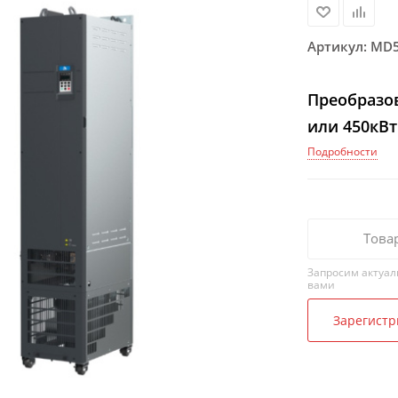
Артикул:
MD5
Преобразов
или 450кВт
Подробности
Това
Запросим актуал
вами
Зарегистр