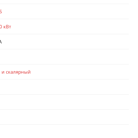
S
0 кВт
А
 и скалярный