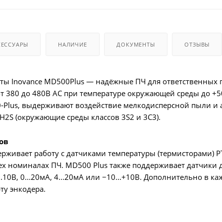
СЕССУАРЫ
НАЛИЧИЕ
ДОКУМЕНТЫ
ОТЗЫВЫ
оты Inovance MD500Plus — надёжные ПЧ для ответственных 
т 380 до 480В AC при температуре окружающей среды до +
Plus, выдерживают воздействие мелкодисперсной пыли и а
H2S (окружающие среды классов 3S2 и 3C3).
ов
рживает работу с датчиками температуры (термисторами) P
ех номиналах ПЧ. MD500 Plus также поддерживает датчики 
.10В, 0...20мА, 4...20мА или −10...+10В. Дополнительно в 
ту энкодера.