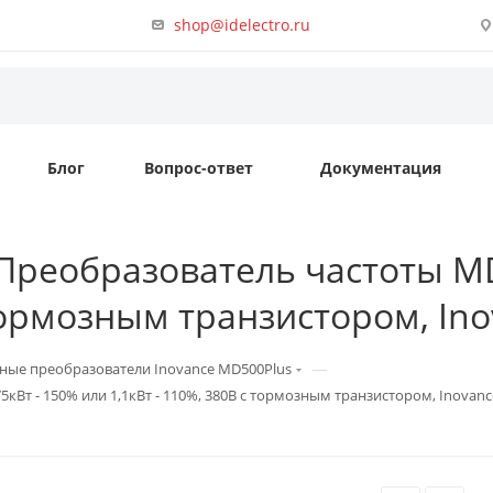
shop@idelectro.ru
Блог
Вопрос-ответ
Документация
Преобразователь частоты MD5
 тормозным транзистором, In
—
ные преобразователи Inovance MD500Plus
кВт - 150% или 1,1кВт - 110%, 380В с тормозным транзистором, Inovanc