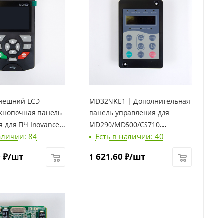
нешний LCD
MD32NKE1 | Дополнительная
 кнопочная панель
панель управления для
 для ПЧ Inovance,
MD290/MD500/CS710,
аличии: 84
Есть в наличии: 40
Inovance
9
₽
/шт
1 621.60
₽
/шт