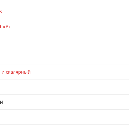
S
1 кВт
 и скалярный
ый