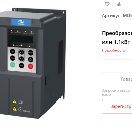
Артикул:
MD5
Преобразов
или 1,1кВт
Подробности
Това
Запросим актуал
вами
Зарегистр