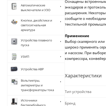
Оснащены встроенным т
Автоматические
энкодеров и протоколы 
выключатели и УЗО
расширения. Некоторы
сообщите о необходимо
Кнопки, джойстики и
текстильной промышле
светосигнальная
арматура
Применение
Устройства плавного
Выбор скалярного или 
пуска
широко применять сер
и насосом. При выборе
УЗИП
компрессора, конвейер
Устройства АВР
Характеристики
Вольтметры,
амперметры и
трансформаторы тока
Тип устройства
Источники
Бренд
бесперебойного