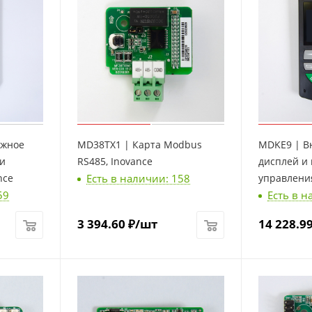
ажное
MD38TX1 | Карта Modbus
MDKE9 | В
ли
RS485, Inovance
дисплей и
Есть в наличии: 158
nce
управления
59
Есть в н
Inovance
3 394.60
₽
/шт
14 228.9