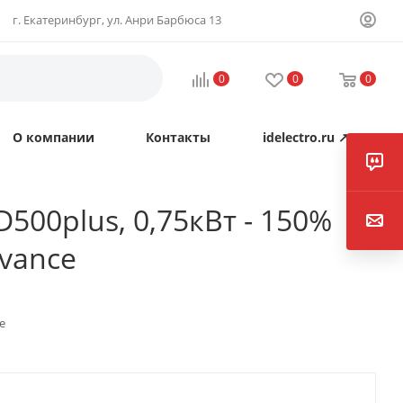
г. Екатеринбург, ул. Анри Барбюса 13
0
0
0
О компании
Контакты
idelectro.ru ↗
00plus, 0,75кВт - 150%
ovance
e