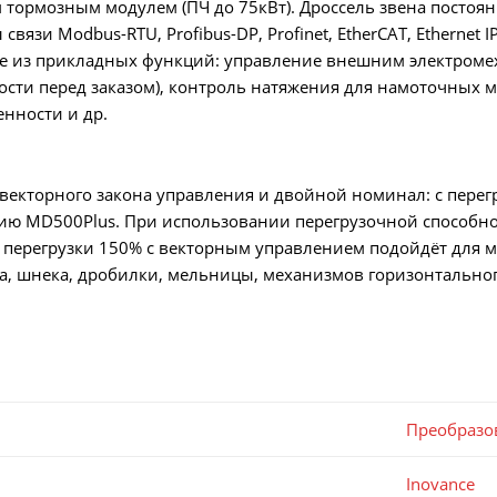
ормозным модулем (ПЧ до 75кВт). Дроссель звена постоянн
связи Modbus-RTU, Profibus-DP, Profinet, EtherCAT, Ethernet 
е из прикладных функций: управление внешним электромех
сти перед заказом), контроль натяжения для намоточных 
нности и др.
векторного закона управления и двойной номинал: с пере
ию MD500Plus. При использовании перегрузочной способно
 перегрузки 150% с векторным управлением подойдёт для ме
а, шнека, дробилки, мельницы, механизмов горизонтальног
Преобразо
Inovance