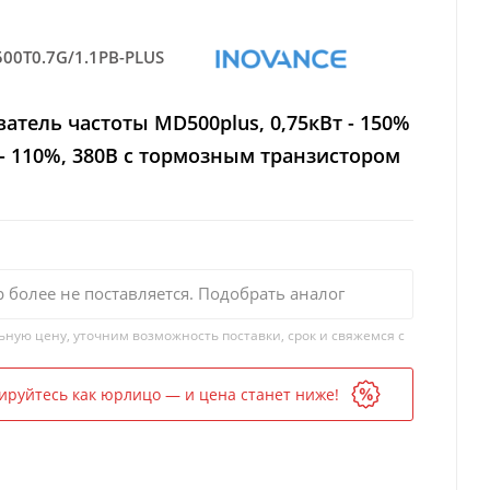
00T0.7G/1.1PB-PLUS
атель частоты MD500plus, 0,75кВт - 150%
 - 110%, 380В с тормозным транзистором
р более не поставляется. Подобрать аналог
ьную цену, уточним возможность поставки, срок и свяжемся с
ируйтесь как юрлицо — и цена станет ниже!