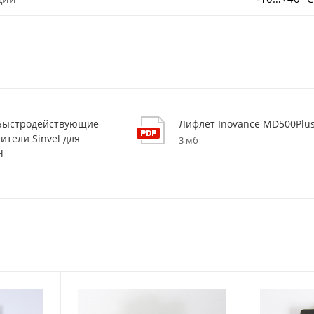
 Быстродействующие
Лифлет Inovance MD500Plu
ители Sinvel для
3 мб
Ч