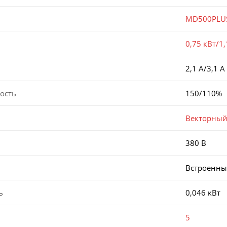
MD500PLU
0,75 кВт/1,
2,1 А/3,1 А
ость
150/110%
Векторный
380 В
Встроенн
ь
0,046 кВт
5