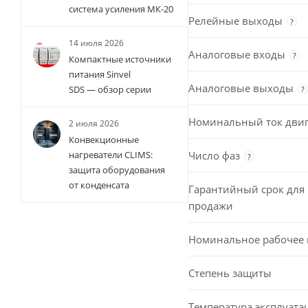
система усиления МК-20
Релейные выходы
?
14 июля 2026
Аналоговые входы
?
Компактные источники
питания Sinvel
Аналоговые выходы
SDS — обзор серии
?
Номинальный ток двиг
2 июля 2026
Конвекционные
Число фаз
нагреватели CLIMS:
?
защита оборудования
от конденсата
Гарантийный срок для 
продажи
Номинальное рабочее
Степень защиты
Температура эксплуата