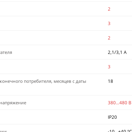
2
3
2
ателя
2,1/3,1 А
3
конечного потребителя, месяцев с даты
18
 напряжение
380…480 В
IP20
ции
-10…+40 °С