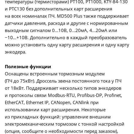
температуры (термисторами) PT100, PT1000, KTY-84-130
и PTC130 без дополнительных карт расширения
на всех номиналах ПЧ. MD500 Plus также поддерживает
датчики давления, расхода и другие с нормированным
выходным сигналом 0...10В, 0...20мА, 4...20мА или
−10...+10В. Дополнительно в каждый преобразователь
можно установить одну карту расширения и одну карту
энкодера.
Полезные функции
Оснащены встроенным тормозным модулем
(ПЧ до 75кВт). Дроссель звена постоянного тока у ПЧ
от 18кВт. Поддерживает несколько типов энкодеров
и протоколы связи Modbus-RTU, Profibus-DP, Profinet,
EtherCAT, Ethernet IP, CANopen, CANlink при
использовании карт расширения. Некоторые
из прикладных функций: управление внешним
электромеханическим тормозом с тонкой настройкой
(опция, сообщите о необходимости перед заказом),