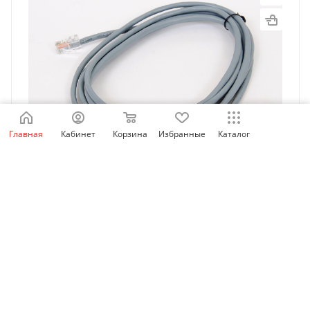
Главная
Кабинет
Корзина
Избранные
Каталог
MDCAB | Соединительный кабель для выносной
панели управления, 3м, Inovance
Есть в наличии: 90
889.97
₽
/шт