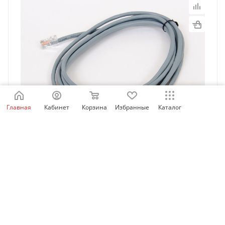
Главная
Кабинет
Корзина
Избранные
Каталог
MDCAB | Соединительный кабель для выносной
панели управления, 3м, Inovance
Есть в наличии: 90
897.06
₽
/шт