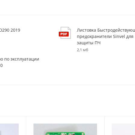
D290 2019
Листовка Быстродействую
предохранители Sinvel для
защиты ПЧ
2,1 мб
во по эксплуатации
20