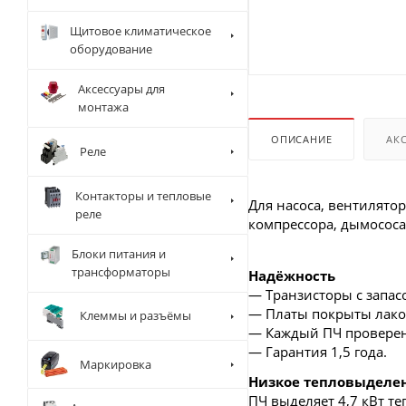
Щитовое климатическое
оборудование
Аксессуары для
монтажа
ОПИСАНИЕ
АК
Реле
Контакторы и тепловые
Для насоса, вентилятор
реле
компрессора, дымососа
Блоки питания и
трансформаторы
Надёжность
— Транзисторы с запасо
— Платы покрыты лаком
Клеммы и разъёмы
— Каждый ПЧ проверен 
— Гарантия 1,5 года.
Маркировка
Низкое тепловыделе
ПЧ выделяет 4,7 кВт те