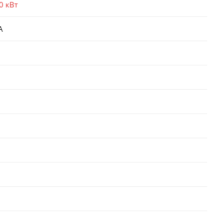
0 кВт
А
й