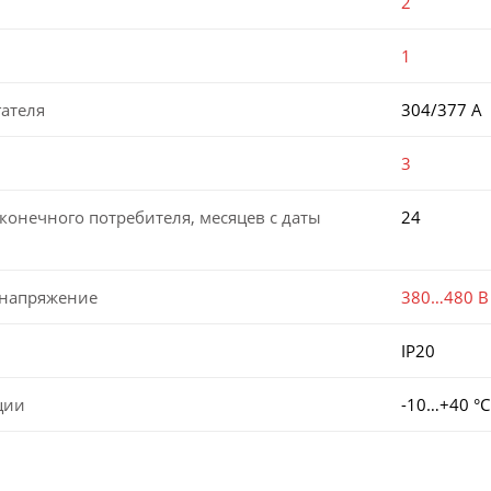
2
1
ателя
304/377 А
3
конечного потребителя, месяцев с даты
24
 напряжение
380…480 В
IP20
ции
-10…+40 °С