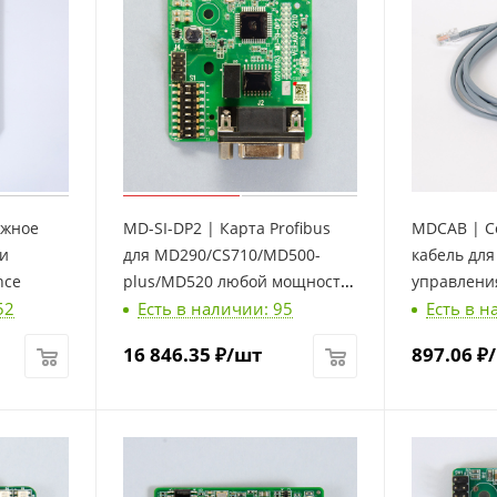
ажное
MD-SI-DP2 | Карта Profibus
MDCAB | С
ли
для MD290/CS710/MD500-
кабель дл
nce
plus/MD520 любой мощности
управления
52
Есть в наличии: 95
Есть в н
, Inovance
16 846.35
₽
/шт
897.06
₽