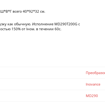
 Ш*В*Г всего 40*92*32 см.
рузку как обычную. Исполнение MD290T200G с
остью 150% от Iном. в течении 60с.
Преобразо
Inovance
MD290