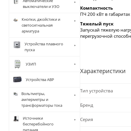
Автоматические
выключатели и УЗО
Компактность
ПЧ 200 кВт в габаритах
Кнопки, джойстики и
Тяжелый пуск
светосигнальная
Запускай тяжелую наг
арматура
перегрузочной способн
Устройства плавного
пуска
УЗИП
Характеристики
Устройства АВР
Тип устройства
Вольтметры,
амперметры и
Бренд
трансформаторы тока
Источники
Серия
бесперебойного
питания