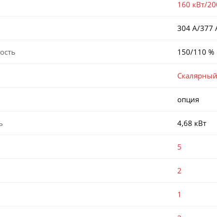
160 кВт/20
304 А/377 
ость
150/110 %
Скалярны
опция
ь
4,68 кВт
5
2
1