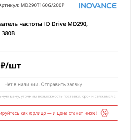
Артикул:
MD290T160G/200P
атель частоты ID Drive MD290,
, 380В
₽
/шт
Нет в наличии. Отправить заявку
ьную цену, уточним возможность поставки, срок и свяжемся с
ируйтесь как юрлицо — и цена станет ниже!