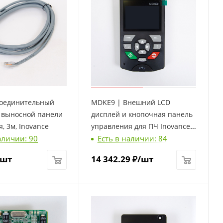
оединительный
MDKE9 | Внешний LCD
я выносной панели
дисплей и кнопочная панель
, 3м, Inovance
управления для ПЧ Inovance,
аличии: 90
Есть в наличии: 84
Inovance
/шт
14 342.29
₽
/шт