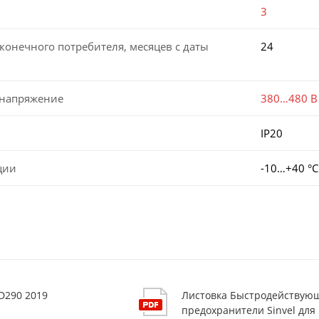
3
конечного потребителя, месяцев с даты
24
 напряжение
380…480 В
IP20
ции
-10…+40 °С
D290 2019
Листовка Быстродействую
предохранители Sinvel для