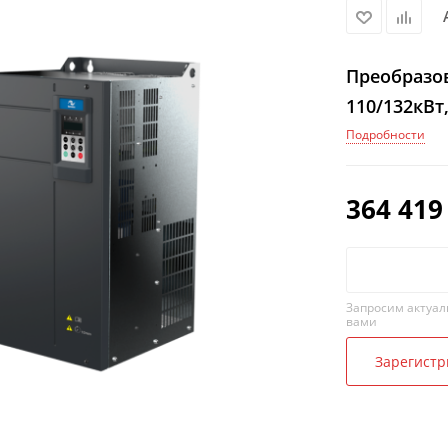
Преобразов
110/132кВт
Подробности
364 419
Запросим актуал
вами
Зарегистр