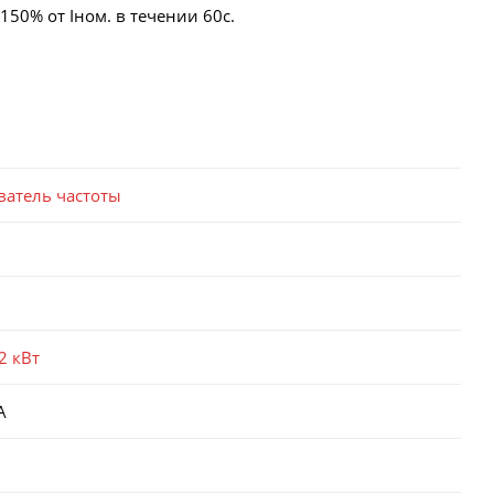
50% от Iном. в течении 60с.
ватель частоты
2 кВт
А