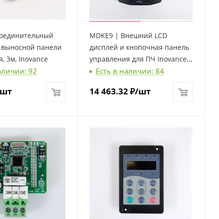
оединительный
MDKE9 | Внешний LCD
я выносной панели
дисплей и кнопочная панель
, 3м, Inovance
управления для ПЧ Inovance,
аличии: 92
Есть в наличии: 84
Inovance
/шт
14 463.32
₽
/шт