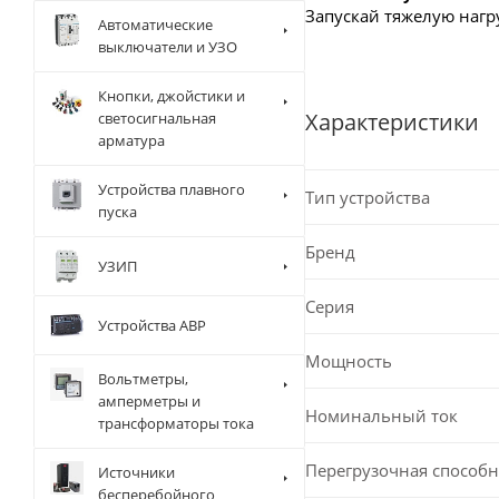
Запускай тяжелую нагр
Автоматические
выключатели и УЗО
Кнопки, джойстики и
Характеристики
светосигнальная
арматура
Устройства плавного
Тип устройства
пуска
Бренд
УЗИП
Серия
Устройства АВР
Мощность
Вольтметры,
амперметры и
Номинальный ток
трансформаторы тока
Перегрузочная способн
Источники
бесперебойного