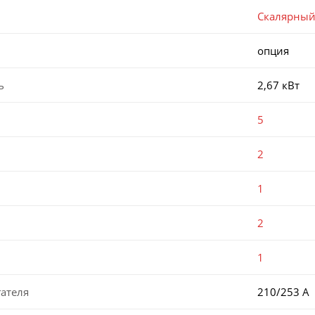
Скалярны
опция
ь
2,67 кВт
5
2
1
2
1
ателя
210/253 А