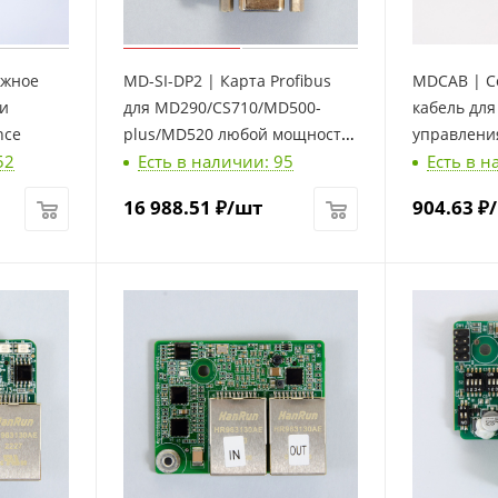
ажное
MD-SI-DP2 | Карта Profibus
MDCAB | С
ли
для MD290/CS710/MD500-
кабель дл
nce
plus/MD520 любой мощности
управления
52
Есть в наличии: 95
Есть в н
, Inovance
16 988.51
₽
/шт
904.63
₽