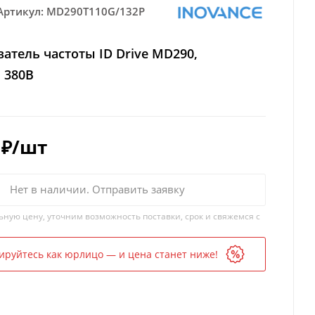
Артикул:
MD290T110G/132P
атель частоты ID Drive MD290,
, 380В
₽
/шт
Нет в наличии. Отправить заявку
ьную цену, уточним возможность поставки, срок и свяжемся с
ируйтесь как юрлицо — и цена станет ниже!