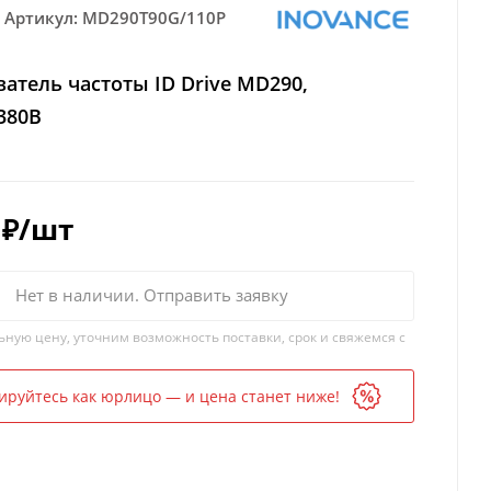
Артикул:
MD290T90G/110P
атель частоты ID Drive MD290,
 380В
₽
/шт
Нет в наличии. Отправить заявку
ьную цену, уточним возможность поставки, срок и свяжемся с
ируйтесь как юрлицо — и цена станет ниже!