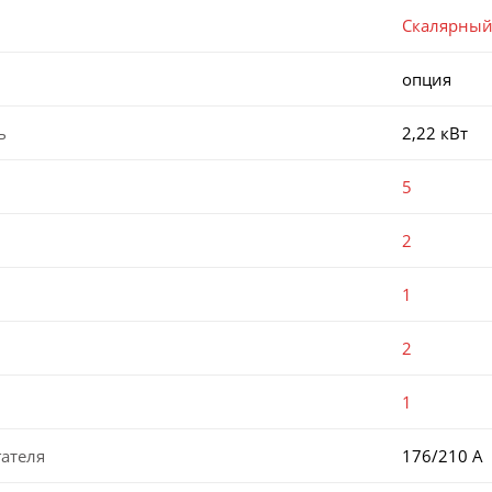
Скалярны
опция
ь
2,22 кВт
5
2
1
2
1
ателя
176/210 А