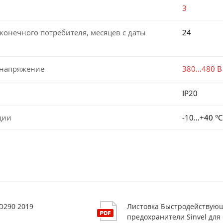
3
конечного потребителя, месяцев с даты
24
 напряжение
380…480 В
IP20
ции
-10…+40 °С
D290 2019
Листовка Быстродействую
предохранители Sinvel для