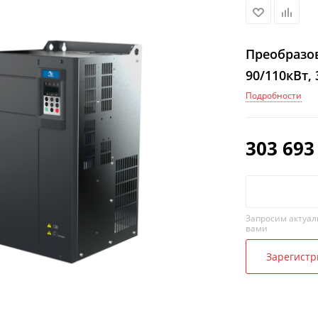
Преобразов
90/110кВт,
Подробности
303 693
Запросим актуал
вами
Зарегистр