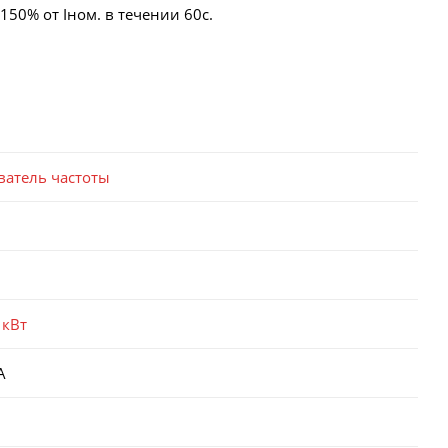
50% от Iном. в течении 60с.
ватель частоты
 кВт
А