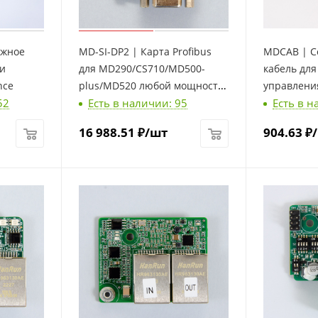
ажное
MD-SI-DP2 | Карта Profibus
MDCAB | С
ли
для MD290/CS710/MD500-
кабель дл
nce
plus/MD520 любой мощности
управления
52
Есть в наличии: 95
Есть в н
, Inovance
16 988.51
₽
/шт
904.63
₽