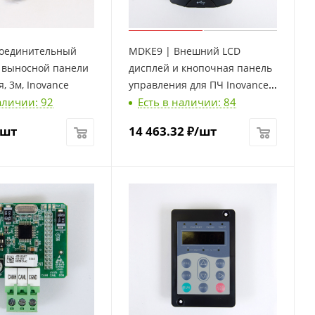
оединительный
MDKE9 | Внешний LCD
я выносной панели
дисплей и кнопочная панель
, 3м, Inovance
управления для ПЧ Inovance,
аличии: 92
Есть в наличии: 84
Inovance
/шт
14 463.32
₽
/шт