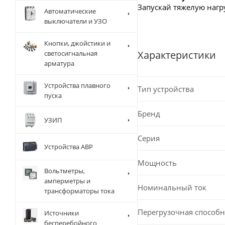
Запускай тяжелую нагр
Автоматические
выключатели и УЗО
Кнопки, джойстики и
Характеристики
светосигнальная
арматура
Устройства плавного
Тип устройства
пуска
Бренд
УЗИП
Серия
Устройства АВР
Мощность
Вольтметры,
амперметры и
Номинальный ток
трансформаторы тока
Перегрузочная способн
Источники
бесперебойного