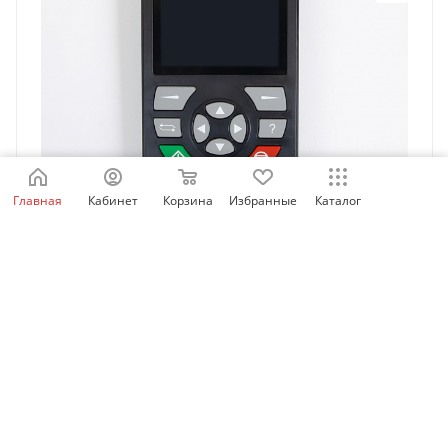
Главная
Кабинет
Корзина
Избранные
Каталог
MDKE9 | Внешний LCD дисплей и кнопочная панель
управления для ПЧ Inovance, Inovance
Есть в наличии: 84
14 463.32
₽
/шт