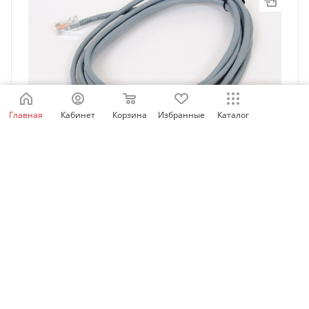
Главная
Кабинет
Корзина
Избранные
Каталог
MDCAB | Соединительный кабель для выносной
панели управления, 3м, Inovance
Есть в наличии: 92
904.63
₽
/шт